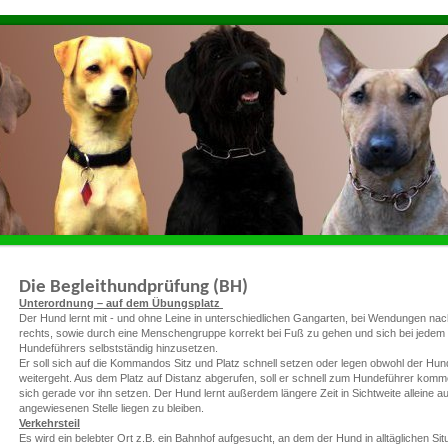
Die Begleithundprüfung (BH)
Unterordnung – auf dem Übungsplatz
Der Hund lernt mit - und ohne Leine in unterschiedlichen Gangarten, bei Wendungen nac
rechts, sowie durch eine Menschengruppe korrekt bei Fuß zu gehen und sich bei jedem 
Hundeführers selbstständig hinzusetzen.
Er soll sich auf die Kommandos Sitz und Platz schnell setzen oder legen obwohl der Hun
weitergeht. Aus dem Platz auf Distanz abgerufen, soll er schnell zum Hundeführer kom
sich gerade vor ihn setzen. Der Hund lernt außerdem längere Zeit in Sichtweite alleine au
angewiesenen Stelle liegen zu bleiben.
Verkehrsteil
Es wird ein belebter Ort z.B. ein Bahnhof aufgesucht, an dem der Hund in alltäglichen Sit