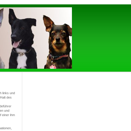
h links und
Halt des
deführer
men und
f einer ihm
uationen,