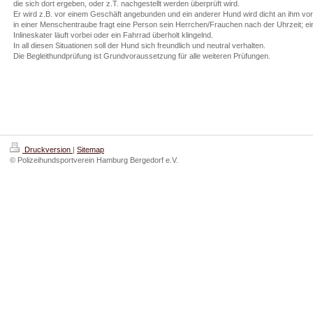
die sich dort ergeben, oder z.T. nachgestellt werden überprüft wird.
Er wird z.B. vor einem Geschäft angebunden und ein anderer Hund wird dicht an ihm vor
in einer Menschentraube fragt eine Person sein Herrchen/Frauchen nach der Uhrzeit; ei
Inlineskater läuft vorbei oder ein Fahrrad überholt klingelnd.
In all diesen Situationen soll der Hund sich freundlich und neutral verhalten.
Die Begleithundprüfung ist Grundvoraussetzung für alle weiteren Prüfungen.
Druckversion
|
Sitemap
© Polizeihundsportverein Hamburg Bergedorf e.V.