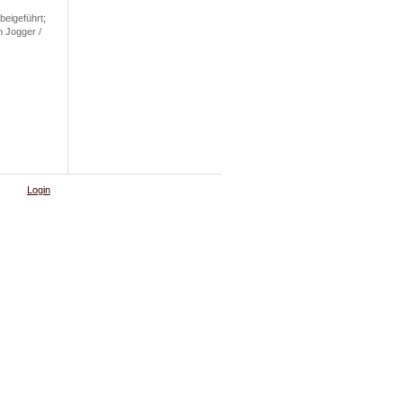
beigeführt;
n Jogger /
Login