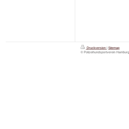
Druckversion
|
Sitemap
© Polizeihundsportverein Hamburg